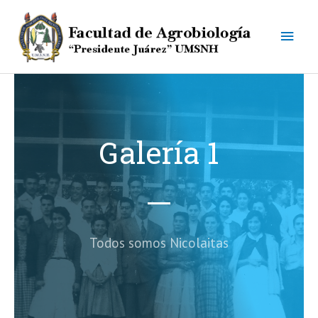
Ir
Men
al
contenido
princ
Galería 1
Todos somos Nicolaitas