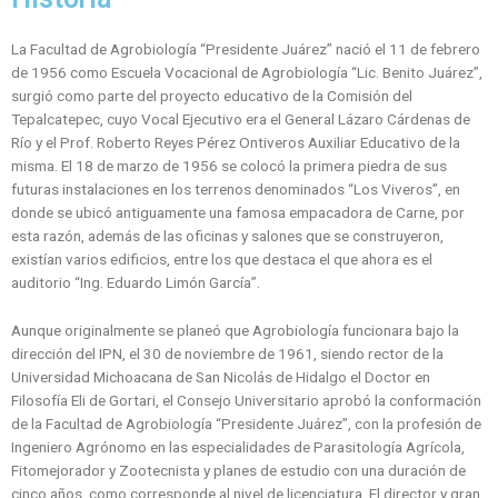
La Facultad de Agrobiología “Presidente Juárez” nació el 11 de febrero
de 1956 como Escuela Vocacional de Agrobiología “Lic. Benito Juárez”,
surgió como parte del proyecto educativo de la Comisión del
Tepalcatepec, cuyo Vocal Ejecutivo era el General Lázaro Cárdenas de
Río y el Prof. Roberto Reyes Pérez Ontiveros Auxiliar Educativo de la
misma. El 18 de marzo de 1956 se colocó la primera piedra de sus
futuras instalaciones en los terrenos denominados “Los Viveros”, en
donde se ubicó antiguamente una famosa empacadora de Carne, por
esta razón, además de las oficinas y salones que se construyeron,
existían varios edificios, entre los que destaca el que ahora es el
auditorio “Ing. Eduardo Limón García”.
Aunque originalmente se planeó que Agrobiología funcionara bajo la
dirección del IPN, el 30 de noviembre de 1961, siendo rector de la
Universidad Michoacana de San Nicolás de Hidalgo el Doctor en
Filosofía Eli de Gortari, el Consejo Universitario aprobó la conformación
de la Facultad de Agrobiología “Presidente Juárez”, con la profesión de
Ingeniero Agrónomo en las especialidades de Parasitología Agrícola,
Fitomejorador y Zootecnista y planes de estudio con una duración de
cinco años, como corresponde al nivel de licenciatura. El director y gran