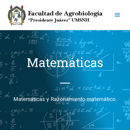
Ir
Men
al
contenido
princ
Matemáticas
Matemáticas y Razonamiento matemático.