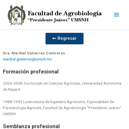
Ir
Men
al
contenido
princ
Regresar
Dra. Maribel Gutiérrez Contreras
maribel.gutierrez@umich.mx
Formación profesional
2004-2008 Doctorado en Ciencias Agrícolas, Universidad Autónoma
de Nayarit
1988-1993 Licenciatura de Ingeniero Agrónomo, Especialidad de
Parasitología Agrícola, Facultad de Agrobiología “Presidente Juárez”
UMSNH
Semblanza profesional